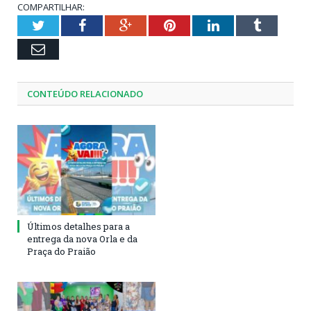
COMPARTILHAR:
Twitter
Facebook
Google+
Pinterest
LinkedIn
Tumblr
Email
CONTEÚDO RELACIONADO
Últimos detalhes para a
entrega da nova Orla e da
Praça do Praião