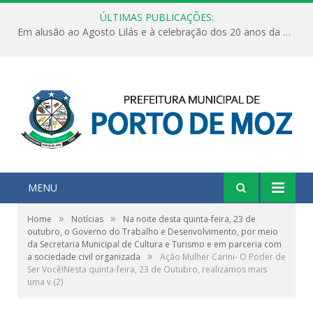
ÚLTIMAS PUBLICAÇÕES:
Em alusão ao Agosto Lilás e à celebração dos 20 anos da Lei Maria da Penha, a Secretaria Municipal da Mulher, realizou uma ação de conscientização, nesta sexta feira, dia 07 de agosto, com o objetivo de fortalecer a informação, a prevenção e o enfrentamento à violência contra a mulher.
MENU
»
»
Home
Notícias
Na noite desta quinta-feira, 23 de
outubro, o Governo do Trabalho e Desenvolvimento, por meio
da Secretaria Municipal de Cultura e Turismo e em parceria com
»
a sociedade civil organizada
Ação Mulher Carini- O Poder de
Ser Você!Nesta quinta-feira, 23 de Outubro, realizamos mais
uma v (2)