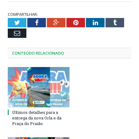
COMPARTILHAR:
Twitter
Facebook
Google+
Pinterest
LinkedIn
Tumblr
Email
CONTEÚDO RELACIONADO
Últimos detalhes para a
entrega da nova Orla e da
Praça do Praião