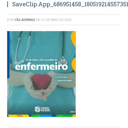
SaveClip.App_686951458_18051921455735
POR
CR2-ADMIN22
EM
12 DE MAIO DE 2026