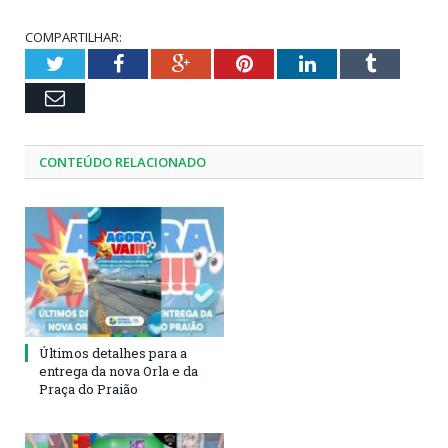
COMPARTILHAR:
Twitter
Facebook
Google+
Pinterest
LinkedIn
Tumblr
Email
CONTEÚDO RELACIONADO
Últimos detalhes para a
entrega da nova Orla e da
Praça do Praião