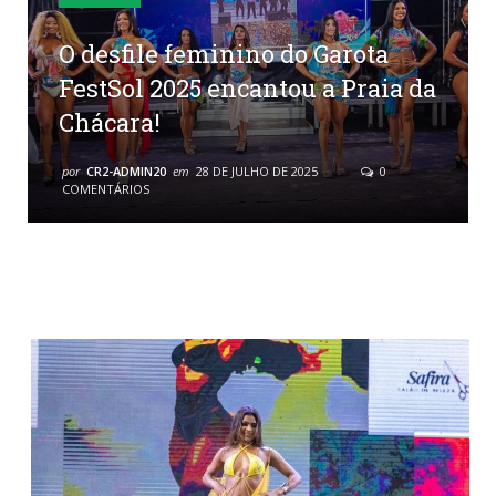
O desfile feminino do Garota
FestSol 2025 encantou a Praia da
Chácara!
por
CR2-ADMIN20
em
28 DE JULHO DE 2025
0
COMENTÁRIOS