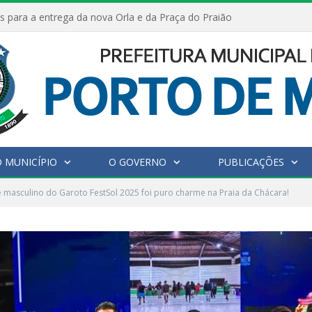
s para a entrega da nova Orla e da Praça do Praião
 MUNICÍPIO
O GOVERNO
PUBLICAÇÕES
e masculino do Garoto FestSol 2025 foi puro charme na Praia da Chácara!