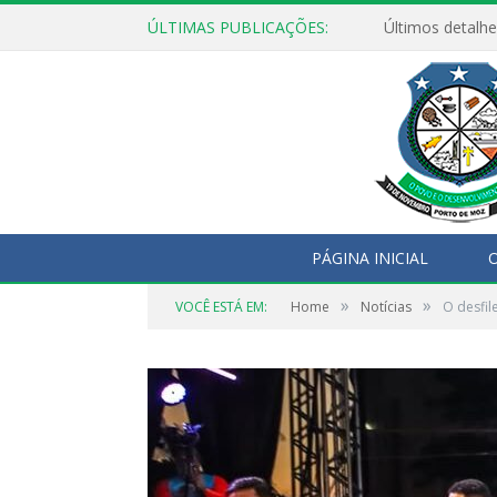
ÚLTIMAS PUBLICAÇÕES:
Últimos detalhe
PÁGINA INICIAL
O
»
»
VOCÊ ESTÁ EM:
Home
Notícias
O desfil