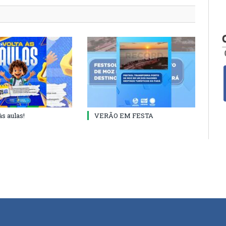
às aulas!
VERÃO EM FESTA