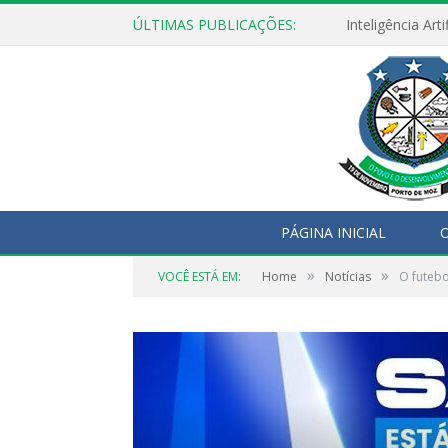
ÚLTIMAS PUBLICAÇÕES:
De volta às aul
PÁGINA INICIAL
O
»
»
VOCÊ ESTÁ EM:
Home
Notícias
O futebo