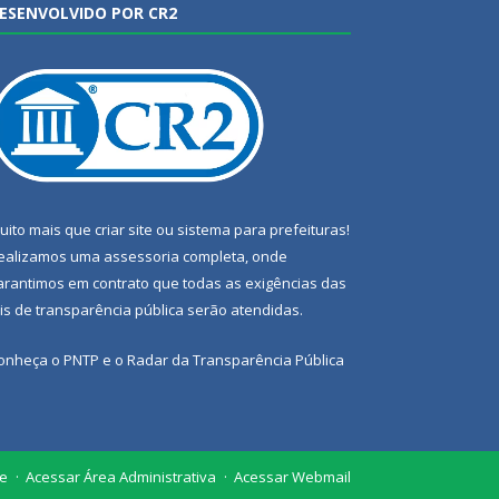
ESENVOLVIDO POR CR2
uito mais que
criar site
ou
sistema para prefeituras
!
ealizamos uma
assessoria
completa, onde
arantimos em contrato que todas as exigências das
eis de transparência pública
serão atendidas.
onheça o
PNTP
e o
Radar da Transparência Pública
te
Acessar Área Administrativa
Acessar Webmail