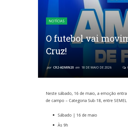
NOTÍCIAS
O futebol vai movi
Cruz!
por
CR2-ADMIN20
em
18 DE MAIO DE 2026
Neste sábado, 16 de maio, a emoção entra
de campo – Categoria Sub-18, entre SEMEL
Sábado | 16 de maio
Às 9h