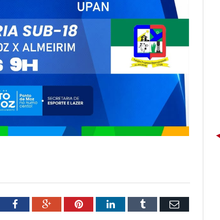
tter
Facebook
Google+
Pinterest
LinkedIn
Tumblr
Email