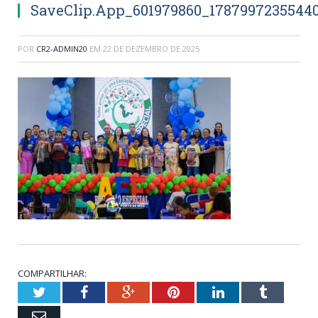
SaveClip.App_601979860_1787997235544
POR
CR2-ADMIN20
EM
22 DE DEZEMBRO DE 2025
COMPARTILHAR:
Twitter
Facebook
Google+
Pinterest
LinkedIn
Tumblr
Email