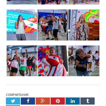
COMPARTILHAR:
Twitter
Facebook
Google+
Pinterest
LinkedIn
Tumblr