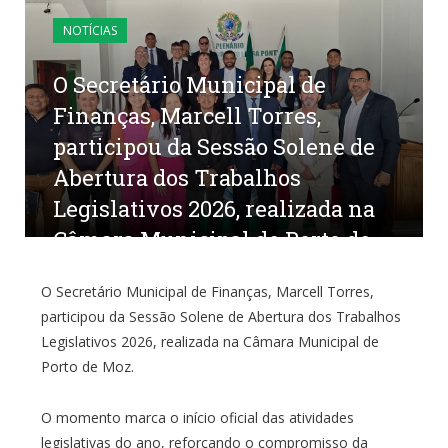
NOTÍCIAS
O Secretário Municipal de
Finanças, Marcell Torres,
participou da Sessão Solene de
Abertura dos Trabalhos
Legislativos 2026, realizada na
Câmara Municipal de Porto de
Moz.
O Secretário Municipal de Finanças, Marcell Torres,
participou da Sessão Solene de Abertura dos Trabalhos
por
CR2-ADMIN20
em
20 DE FEVEREIRO DE 2026
0
COMENTÁRIOS
Legislativos 2026, realizada na Câmara Municipal de
Porto de Moz.
O momento marca o início oficial das atividades
legislativas do ano, reforçando o compromisso da