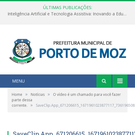
ÚLTIMAS PUBLICAÇÕES:
Inteligência Artificial e Tecnologia Assistiva: Inovando a Educação Especial e Inclusiva
MENU
»
»
Home
Notícias
O vídeo é um chamado para você fazer
parte dessa
»
corrente.
SaveClip.App_671206615_1671961023877117_73619650
SaveClip.App_671206615_16719610238771