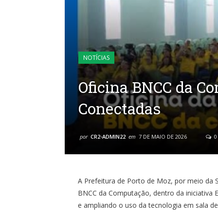
NOTÍCIAS
Oficina BNCC da Co
Conectadas
por
CR2-ADMIN22
em
7 DE MAIO DE 2026
0
A Prefeitura de Porto de Moz, por meio da 
BNCC da Computação, dentro da iniciativa E
e ampliando o uso da tecnologia em sala de