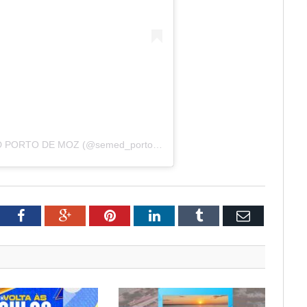
Uma publicação compartilhada por SEMED PORTO DE MOZ (@semed_portodemoz)
tter
Facebook
Google+
Pinterest
LinkedIn
Tumblr
Email