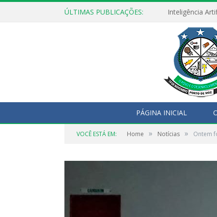
ÚLTIMAS PUBLICAÇÕES:
PÁGINA INICIAL
O
»
»
VOCÊ ESTÁ EM:
Home
Notícias
Ontem fo