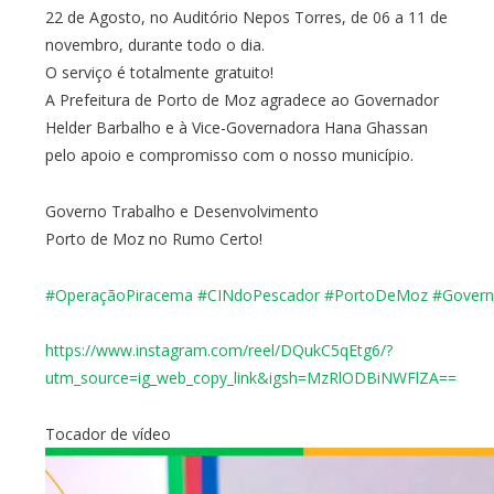
22 de Agosto, no Auditório Nepos Torres, de 06 a 11 de
novembro, durante todo o dia.
O serviço é totalmente gratuito!
A Prefeitura de Porto de Moz agradece ao Governador
Helder Barbalho e à Vice-Governadora Hana Ghassan
pelo apoio e compromisso com o nosso município.
Governo Trabalho e Desenvolvimento
Porto de Moz no Rumo Certo!
#OperaçãoPiracema
#CINdoPescador
#PortoDeMoz
#Gover
https://www.instagram.com/reel/DQukC5qEtg6/?
utm_source=ig_web_copy_link&igsh=MzRlODBiNWFlZA==
Tocador de vídeo