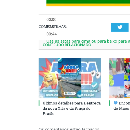
00:00
COMPARTILHAR:
00:00
Twi
00:44
Use as setas para cima ou para baixo para 
CONTEÚDO RELACIONADO
Últimos detalhes para a entrega
Encont
da nova Orla e da Praça do
de Mães 
Praião
Os comentários estão fechados.