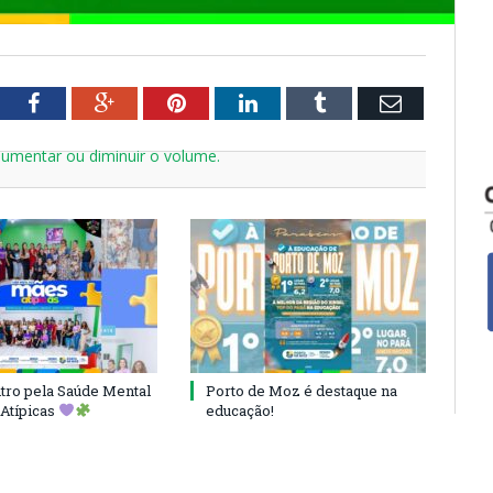
tter
Facebook
Google+
Pinterest
LinkedIn
Tumblr
Email
aumentar ou diminuir o volume.
ro pela Saúde Mental
Porto de Moz é destaque na
Atípicas
educação!