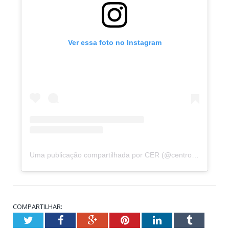
Ver essa foto no Instagram
Uma publicação compartilhada por CER (@centro_de_reabilitacao_pmz)
COMPARTILHAR:
Twitter
Facebook
Google+
Pinterest
LinkedIn
Tumblr