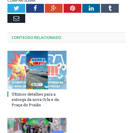
COMPARTILHAR:
Twitter
Facebook
Google+
Pinterest
LinkedIn
Tumblr
Email
CONTEÚDO RELACIONADO
Últimos detalhes para a
entrega da nova Orla e da
Praça do Praião