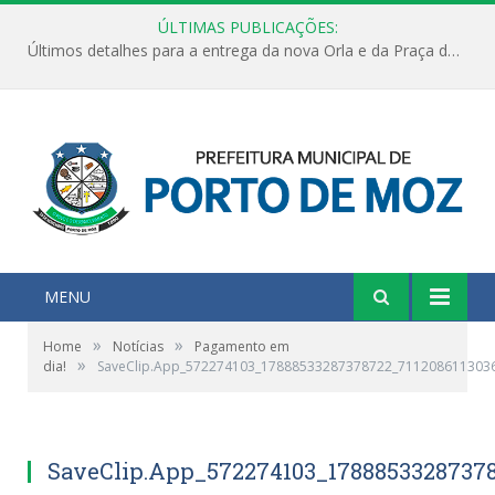
ÚLTIMAS PUBLICAÇÕES:
Últimos detalhes para a entrega da nova Orla e da Praça do Praião
MENU
»
»
Home
Notícias
Pagamento em
»
dia!
SaveClip.App_572274103_17888533287378722_711208611303
SaveClip.App_572274103_17888533287378