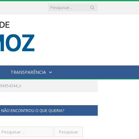
TRANSPARÊNCIA
294354344_n
NÃO ENCONTROU O QUE QUERIA?