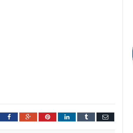
tter
Facebook
Google+
Pinterest
LinkedIn
Tumblr
Email