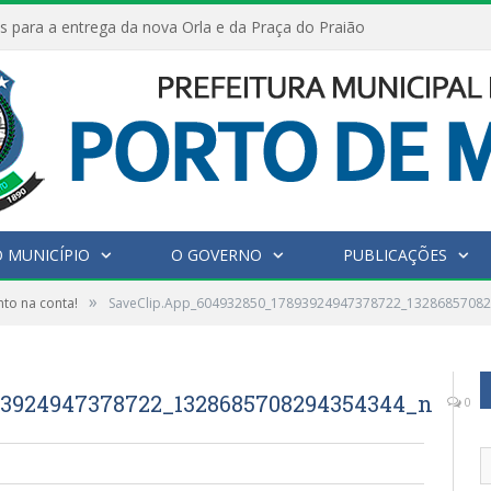
s para a entrega da nova Orla e da Praça do Praião
 MUNICÍPIO
O GOVERNO
PUBLICAÇÕES
»
to na conta!
SaveClip.App_604932850_17893924947378722_1328685708
93924947378722_1328685708294354344_n
0