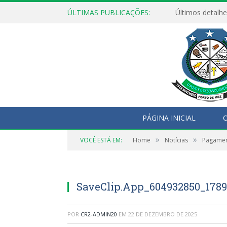
ÚLTIMAS PUBLICAÇÕES:
Últimos detalhe
PÁGINA INICIAL
O
»
»
VOCÊ ESTÁ EM:
Home
Notícias
Pagamen
SaveClip.App_604932850_178
POR
CR2-ADMIN20
EM
22 DE DEZEMBRO DE 2025