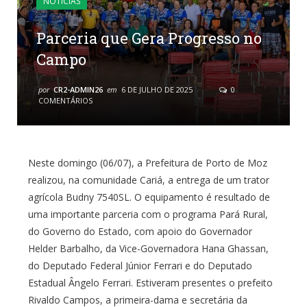
NOTÍCIAS
Parceria que Gera Progresso no
Campo
por
CR2-ADMIN26
em
6 DE JULHO DE 2025
0
COMENTÁRIOS
Neste domingo (06/07), a Prefeitura de Porto de Moz
realizou, na comunidade Cariá, a entrega de um trator
agrícola Budny 7540SL. O equipamento é resultado de
uma importante parceria com o programa Pará Rural,
do Governo do Estado, com apoio do Governador
Helder Barbalho, da Vice-Governadora Hana Ghassan,
do Deputado Federal Júnior Ferrari e do Deputado
Estadual Ângelo Ferrari. Estiveram presentes o prefeito
Rivaldo Campos, a primeira-dama e secretária da