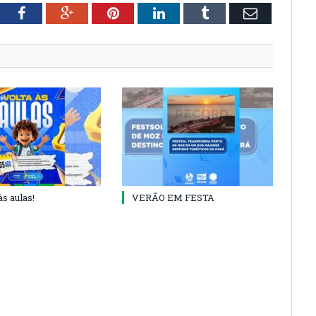
tter
Facebook
Google+
Pinterest
LinkedIn
Tumblr
Email
às aulas!
VERÃO EM FESTA