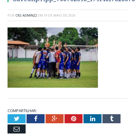
POR
CR2-ADMIN22
EM
19 DE MAIO DE 2026
COMPARTILHAR:
Twitter
Facebook
Google+
Pinterest
LinkedIn
Tumblr
Email