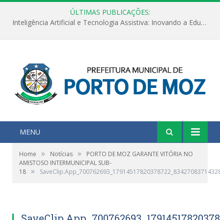
ÚLTIMAS PUBLICAÇÕES:
Inteligência Artificial e Tecnologia Assistiva: Inovando a Educação Especial e Inclusiva
MENU
»
»
Home
Notícias
PORTO DE MOZ GARANTE VITÓRIA NO
AMISTOSO INTERMUNICIPAL SUB-
»
18
SaveClip.App_700762693_17914517820378722_8342708371432
SaveClip.App_700762693_1791451782037