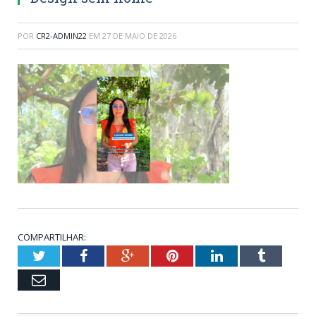
POR
CR2-ADMIN22
EM
27 DE MAIO DE 2026
COMPARTILHAR:
Twitter
Facebook
Google+
Pinterest
LinkedIn
Tumblr
Email