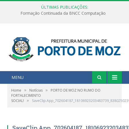
ÚLTIMAS PUBLICAÇÕES:
Formação Continuada da BNCC Computação
MENU
»
»
Home
Notícias
PORTO DE MOZ NO RUMO DO
FORTALECIMENTO
»
SOCIAL!
SaveClip.App_702604187_18106923203483739_838025023
SaveClip.App_702604187_18106923203483