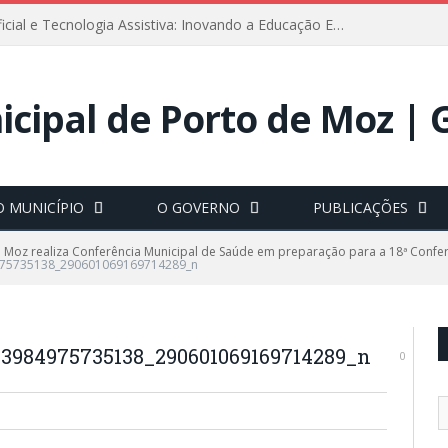
Inteligência Artificial e Tecnologia Assistiva: Inovando a Educação Especial e Inclusiva
O MUNICÍPIO
O GOVERNO
PUBLICAÇÕES
 Moz realiza Conferência Municipal de Saúde em preparação para a 18ª Confe
975735138_290601069169714289_n
3984975735138_290601069169714289_n
0