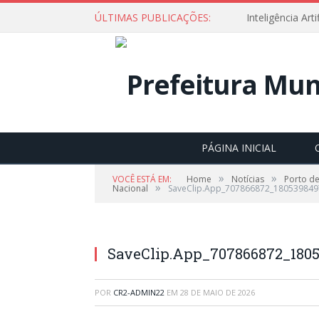
ÚLTIMAS PUBLICAÇÕES:
PÁGINA INICIAL
»
»
VOCÊ ESTÁ EM:
Home
Notícias
Porto de
»
Nacional
SaveClip.App_707866872_18053984
SaveClip.App_707866872_1805
POR
CR2-ADMIN22
EM
28 DE MAIO DE 2026