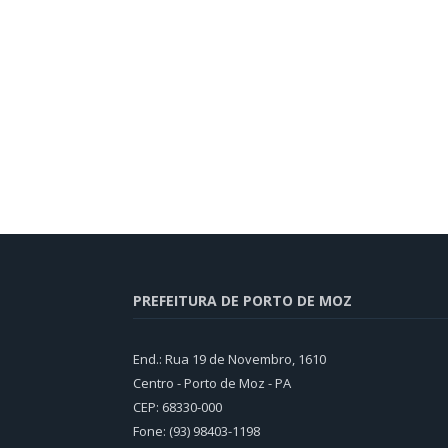
PREFEITURA DE PORTO DE MOZ
End.: Rua 19 de Novembro, 1610
Centro - Porto de Moz - PA
CEP: 68330-000
Fone: (93) 98403-1198