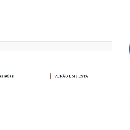
Twitter
Facebo
Google
Pintere
Linked
Tumbl
Email
às aulas!
VERÃO EM FESTA