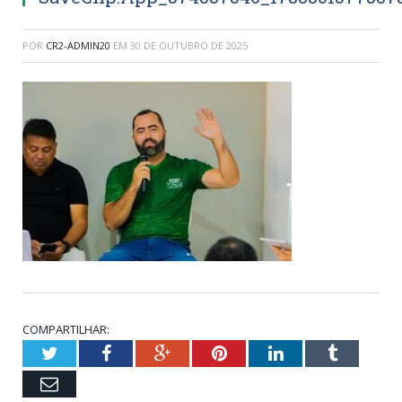
POR
CR2-ADMIN20
EM
30 DE OUTUBRO DE 2025
COMPARTILHAR:
Twitter
Facebook
Google+
Pinterest
LinkedIn
Tumblr
Email