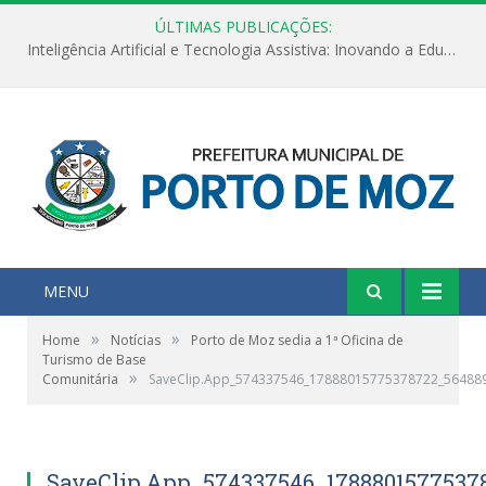
ÚLTIMAS PUBLICAÇÕES:
Inteligência Artificial e Tecnologia Assistiva: Inovando a Educação Especial e Inclusiva
MENU
»
»
Home
Notícias
Porto de Moz sedia a 1ª Oficina de
Turismo de Base
»
Comunitária
SaveClip.App_574337546_17888015775378722_56488
SaveClip.App_574337546_1788801577537