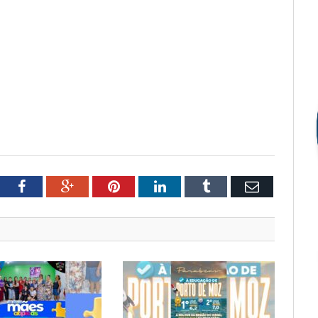
tter
Facebook
Google+
Pinterest
LinkedIn
Tumblr
Email