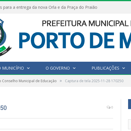
s para a entrega da nova Orla e da Praça do Praião
 MUNICÍPIO
O GOVERNO
PUBLICAÇÕES
»
o Conselho Municipal de Educação
Captura de tela 2025-11-28 170250
250
0