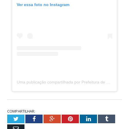
Ver essa foto no Instagram
Uma publicação compartilhada por Prefeitura de Porto de Moz (@prefeituradeportodemoz)
COMPARTILHAR:
Twitter
Facebook
Google+
Pinterest
LinkedIn
Tumblr
Email