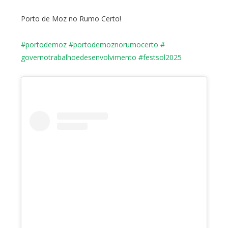
Porto de Moz no Rumo Certo!
#portodemoz
#
portodemoznorumocerto
#
governotrabalhoedesenvolviment
o
#festsol2025