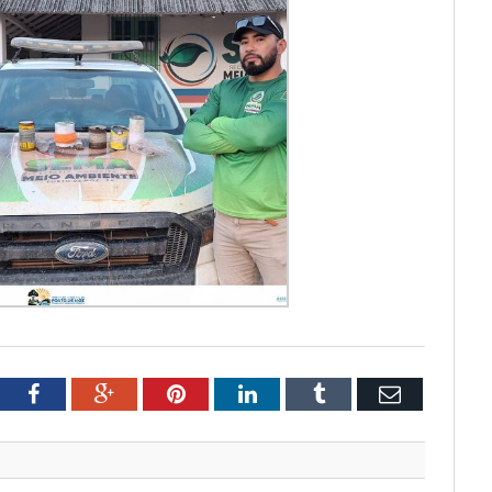
tter
Facebook
Google+
Pinterest
LinkedIn
Tumblr
Email