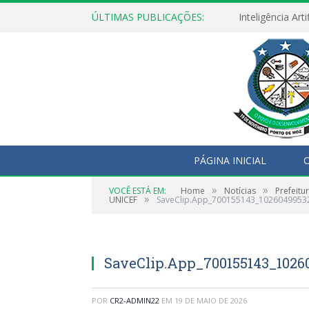
ÚLTIMAS PUBLICAÇÕES:
PÁGINA INICIAL
O
»
»
VOCÊ ESTÁ EM:
Home
Notícias
Prefeitu
»
UNICEF
SaveClip.App_700155143_102604995
SaveClip.App_700155143_1026
POR
CR2-ADMIN22
EM
19 DE MAIO DE 2026