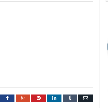
tter
Facebook
Google+
Pinterest
LinkedIn
Tumblr
Email