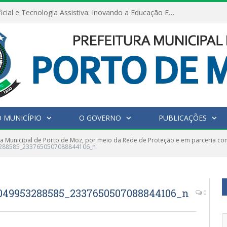
Inteligência Artificial e Tecnologia Assistiva: Inovando a Educação Especial e Inclusiva
 MUNICÍPIO
O GOVERNO
PUBLICAÇÕES
ra Municipal de Porto de Moz, por meio da Rede de Proteção e em parceria co
3288585_2337650507088844106_n
049953288585_2337650507088844106_n
0