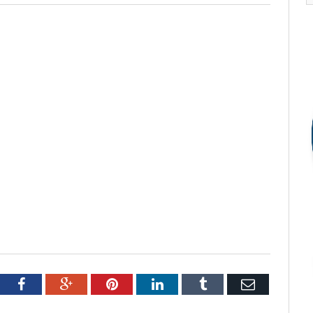
tter
Facebook
Google+
Pinterest
LinkedIn
Tumblr
Email