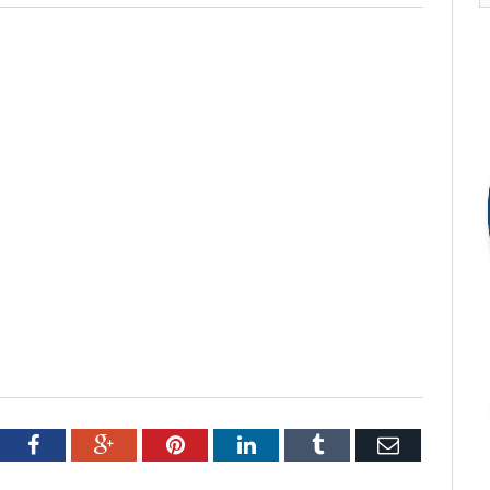
tter
Facebook
Google+
Pinterest
LinkedIn
Tumblr
Email