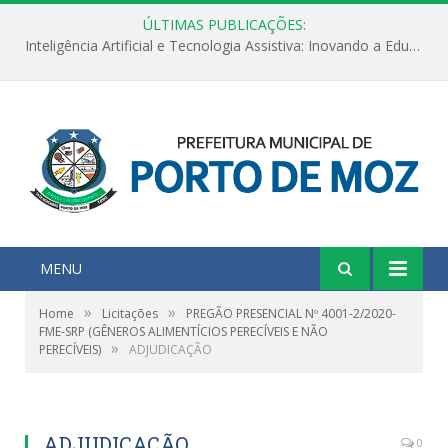
ÚLTIMAS PUBLICAÇÕES:
Inteligência Artificial e Tecnologia Assistiva: Inovando a Educação Especial e Inclusiva
MENU
»
»
Home
Licitações
PREGÃO PRESENCIAL Nº 4001-2/2020-
FME-SRP (GÊNEROS ALIMENTÍCIOS PERECÍVEIS E NÃO
»
PERECÍVEIS)
ADJUDICAÇÃO
ADJUDICAÇÃO
0