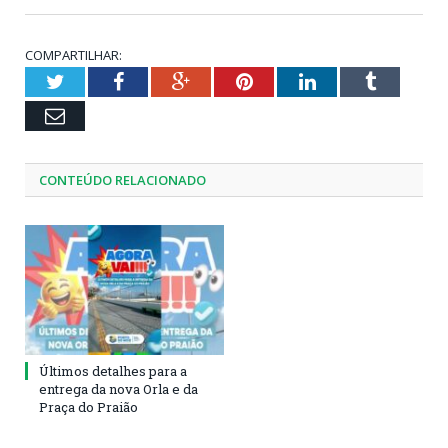
COMPARTILHAR:
Twitter
Facebook
Google+
Pinterest
LinkedIn
Tumblr
Email
CONTEÚDO RELACIONADO
Últimos detalhes para a
entrega da nova Orla e da
Praça do Praião