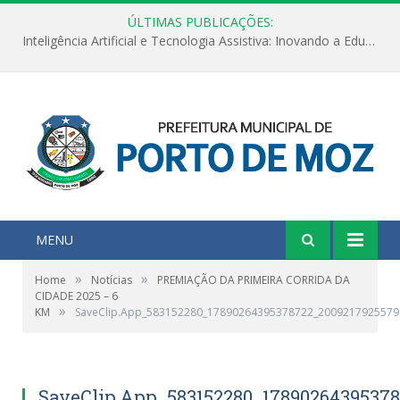
ÚLTIMAS PUBLICAÇÕES:
Inteligência Artificial e Tecnologia Assistiva: Inovando a Educação Especial e Inclusiva
MENU
»
»
Home
Notícias
PREMIAÇÃO DA PRIMEIRA CORRIDA DA
CIDADE 2025 – 6
»
KM
SaveClip.App_583152280_17890264395378722_2009217925579
SaveClip.App_583152280_1789026439537