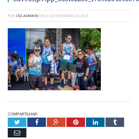
POR
CR2-ADMIN18
EM
21 DE NOVEMBRO DE 2025
COMPARTILHAR:
Twitter
Facebook
Google+
Pinterest
LinkedIn
Tumblr
Email