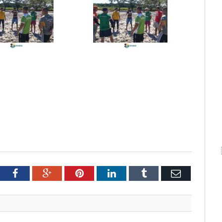
tter
Facebook
Google+
Pinterest
LinkedIn
Tumblr
Email