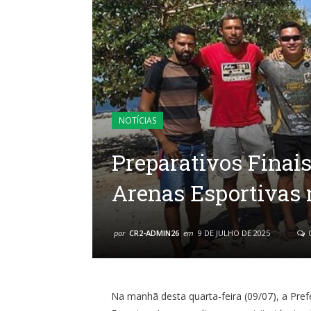
NOTÍCIAS
Preparativos Finais
Arenas Esportivas 
por
CR2-ADMIN26
em
9 DE JULHO DE 2025
Na manhã desta quarta-feira (09/07), a Pref