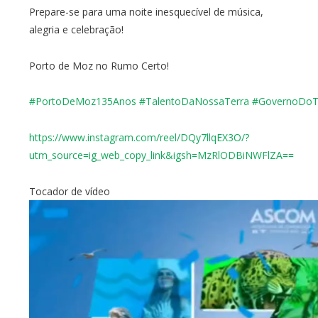
Prepare-se para uma noite inesquecível de música,
alegria e celebração!
Porto de Moz no Rumo Certo!
#PortoDeMoz135Anos
#TalentoDaNossaTerra
#GovernoDoT
https://www.instagram.com/reel/DQy7llqEX3O/?
utm_source=ig_web_copy_link&igsh=MzRlODBiNWFlZA==
Tocador de vídeo