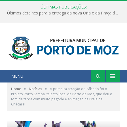
ÚLTIMAS PUBLICAÇÕES:
Últimos detalhes para a entrega da nova Orla e da Praça do Praião
MENU
»
»
Home
Notícias
A primeira atração do sábado foi o
Projeto Porto Samba, talento local de Porto de Moz, que deu o
tom da tarde com muito pagode e animação na Praia da
Chácara!