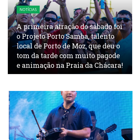
NOTÍCIAS
A primeira atração do sábado foi
o Projeto Porto Samba, talento
local de Porto de Moz, que deu o
tom da tarde com muito pagode
e animação na Praia da Chácara!
por
CR2-ADMIN20
em
29 DE JULHO DE 2025
0
COMENTÁRIOS