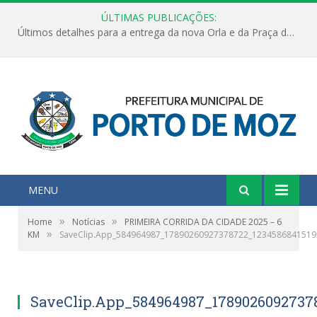
ÚLTIMAS PUBLICAÇÕES:
Últimos detalhes para a entrega da nova Orla e da Praça do Praião
MENU
»
»
Home
Notícias
PRIMEIRA CORRIDA DA CIDADE 2025 – 6
»
KM
SaveClip.App_584964987_17890260927378722_1234586841519
SaveClip.App_584964987_1789026092737