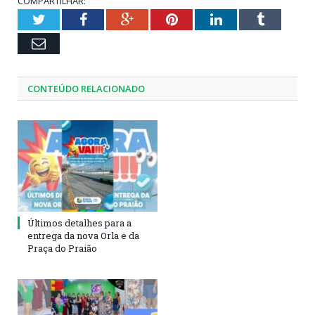
COMPARTILHAR:
Twitter
Facebook
Google+
Pinterest
LinkedIn
Tumblr
Email
CONTEÚDO RELACIONADO
Últimos detalhes para a
entrega da nova Orla e da
Praça do Praião