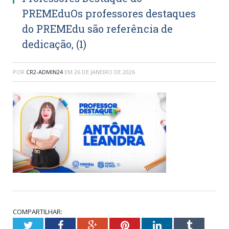
PREMEduOs professores destaques
do PREMEdu são referência de
dedicação, (1)
POR
CR2-ADMIN24
EM
26 DE JANEIRO DE 2026
COMPARTILHAR:
Twitter
Facebook
Google+
Pinterest
LinkedIn
Tumblr