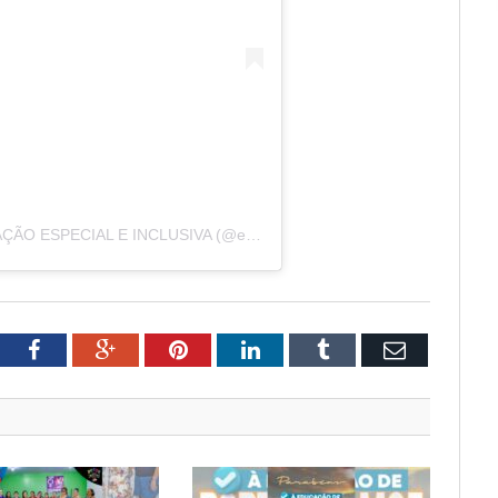
Uma publicação compartilhada por EDUCAÇÃO ESPECIAL E INCLUSIVA (@educ.especial_pmz)
tter
Facebook
Google+
Pinterest
LinkedIn
Tumblr
Email