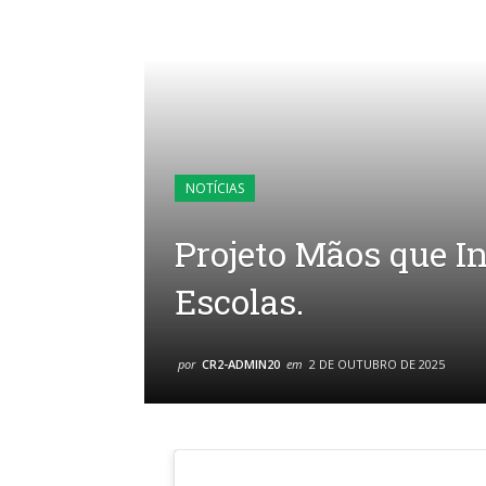
NOTÍCIAS
Projeto Mãos que I
Escolas.
por
CR2-ADMIN20
em
2 DE OUTUBRO DE 2025