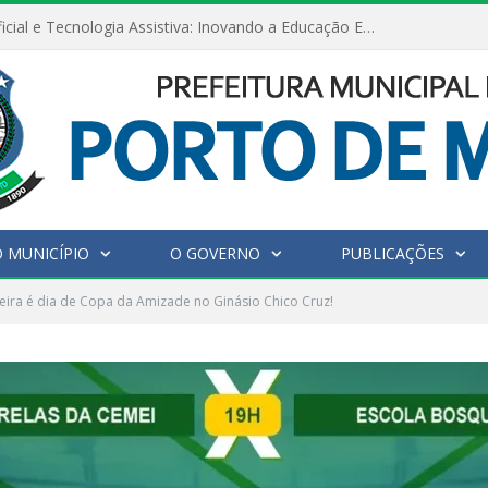
Inteligência Artificial e Tecnologia Assistiva: Inovando a Educação Especial e Inclusiva
 MUNICÍPIO
O GOVERNO
PUBLICAÇÕES
eira é dia de Copa da Amizade no Ginásio Chico Cruz!