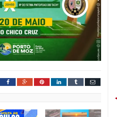
tter
Facebook
Google+
Pinterest
LinkedIn
Tumblr
Email