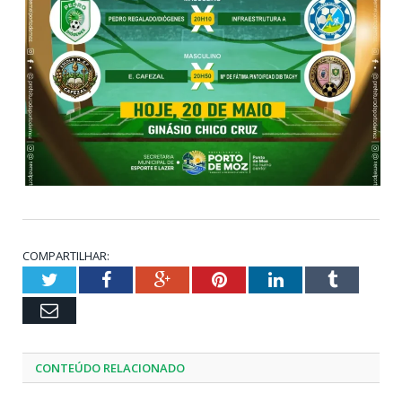
COMPARTILHAR:
Twitter
Facebook
Google+
Pinterest
LinkedIn
Tumblr
Email
CONTEÚDO RELACIONADO