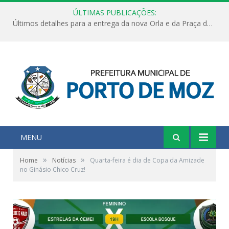
ÚLTIMAS PUBLICAÇÕES:
Últimos detalhes para a entrega da nova Orla e da Praça do Praião
MENU
»
»
Home
Notícias
Quarta-feira é dia de Copa da Amizade
no Ginásio Chico Cruz!