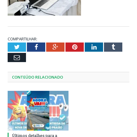
COMPARTILHAR:
Twitter
Facebook
Google+
Pinterest
LinkedIn
Tumblr
Email
CONTEÚDO RELACIONADO
Últimos detalhes para a