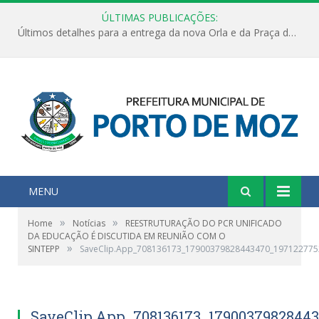
ÚLTIMAS PUBLICAÇÕES:
Últimos detalhes para a entrega da nova Orla e da Praça do Praião
MENU
»
»
Home
Notícias
REESTRUTURAÇÃO DO PCR UNIFICADO
DA EDUCAÇÃO É DISCUTIDA EM REUNIÃO COM O
»
SINTEPP
SaveClip.App_708136173_17900379828443470_19712277
SaveClip.App_708136173_1790037982844