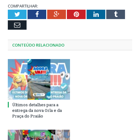
COMPARTILHAR:
Twitter
Facebook
Google+
Pinterest
LinkedIn
Tumblr
Email
CONTEÚDO RELACIONADO
Últimos detalhes para a
entrega da nova Orla e da
Praça do Praião