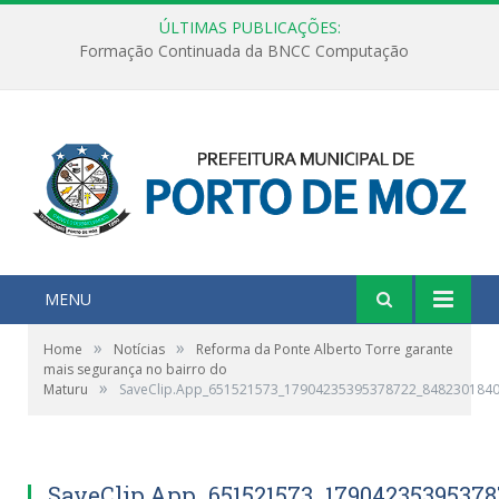
ÚLTIMAS PUBLICAÇÕES:
Formação Continuada da BNCC Computação
MENU
»
»
Home
Notícias
Reforma da Ponte Alberto Torre garante
mais segurança no bairro do
»
Maturu
SaveClip.App_651521573_17904235395378722_848230184
SaveClip.App_651521573_1790423539537