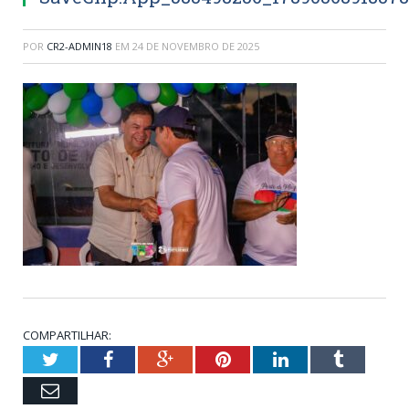
POR
CR2-ADMIN18
EM
24 DE NOVEMBRO DE 2025
COMPARTILHAR:
Twitter
Facebook
Google+
Pinterest
LinkedIn
Tumblr
Email