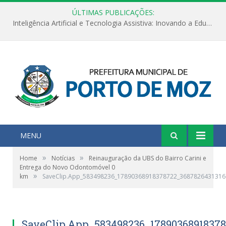
ÚLTIMAS PUBLICAÇÕES:
Inteligência Artificial e Tecnologia Assistiva: Inovando a Educação Especial e Inclusiva
MENU
»
»
Home
Notícias
Reinauguração da UBS do Bairro Carini e
Entrega do Novo Odontomóvel 0
»
km
SaveClip.App_583498236_17890368918378722_3687826431316
SaveClip.App_583498236_1789036891837