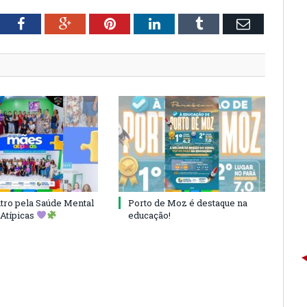
tter
Facebook
Google+
Pinterest
LinkedIn
Tumblr
Email
ro pela Saúde Mental
Porto de Moz é destaque na
Atípicas
educação!