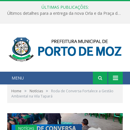
ÚLTIMAS PUBLICAÇÕES:
Últimos detalhes para a entrega da nova Orla e da Praça do Praião
MENU
»
»
Home
Notícias
Roda de Conversa Fortalece a Gestão
Ambiental na Vila Tapará
NOTÍCIAS