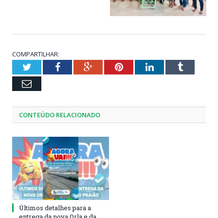
COMPARTILHAR:
Twitter
Facebook
Google+
Pinterest
LinkedIn
Tumblr
Email
CONTEÚDO RELACIONADO
Últimos detalhes para a
entrega da nova Orla e da