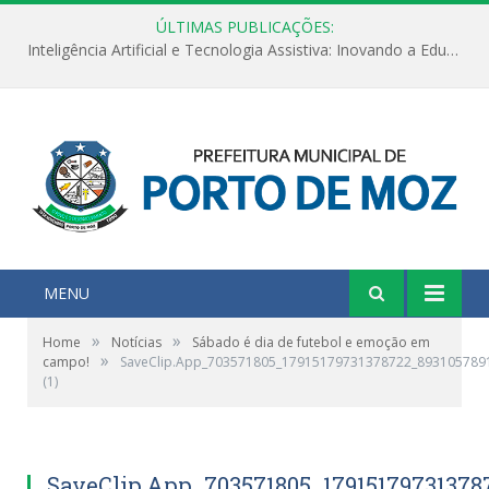
ÚLTIMAS PUBLICAÇÕES:
Inteligência Artificial e Tecnologia Assistiva: Inovando a Educação Especial e Inclusiva
MENU
»
»
Home
Notícias
Sábado é dia de futebol e emoção em
»
campo!
SaveClip.App_703571805_17915179731378722_893105789
(1)
SaveClip.App_703571805_17915179731378