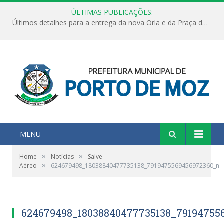
ÚLTIMAS PUBLICAÇÕES:
Últimos detalhes para a entrega da nova Orla e da Praça do Praião
MENU
»
»
Home
Notícias
Salve
»
Aéreo
624679498_18038840477735138_7919475569456972360_n
624679498_18038840477735138_79194755